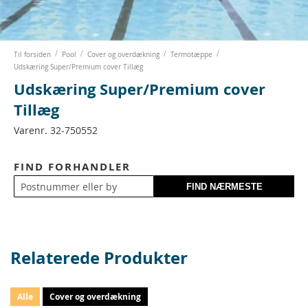
Skip
Til forsiden
Pool
Cover og overdækning
Termotæppe
to
Udskæring Super/Premium cover Tillæg
the
Udskæring Super/Premium cover
beginning
of
Tillæg
the
images
Varenr.
32-750552
gallery
FIND FORHANDLER
Relaterede Produkter
Alle
Cover og overdækning