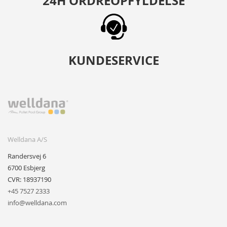
24H ORDREOPFYLDELSE
KUNDESERVICE
Welldana A/S
Randersvej 6
6700 Esbjerg
CVR: 18937190
+45 7527 2333
info@welldana.com